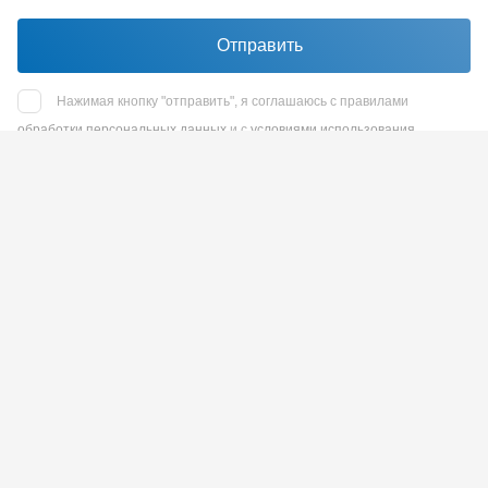
Отправить
Нажимая кнопку "отправить", я соглашаюсь с правилами
обработки персональных данных
и с
условиями использования
reCaptcha
Наш адрес
Санкт-Петербург, Площадь Конституции, д. 3а, 8
этаж, офис 812
Отдел продаж
+7 (812) 575-47-47
без выходных
+7 (812) 504-80-82
без выходных