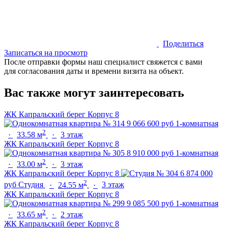
Поделиться
Записаться на просмотр
После отправки формы наш специалист свяжется с вами
для согласования даты и времени визита на объект.
Вас также могут заинтересовать
ЖК Капральский берег
Корпус 8
9 066 600 руб
1-комнатная
2
·
33.58 м
·
3 этаж
ЖК Капральский берег
Корпус 8
8 910 000 руб
1-комнатная
2
·
33.00 м
·
3 этаж
ЖК Капральский берег
Корпус 8
6 874 000
2
руб
Студия
·
24.55 м
·
3 этаж
ЖК Капральский берег
Корпус 8
9 085 500 руб
1-комнатная
2
·
33.65 м
·
2 этаж
ЖК Капральский берег
Корпус 8