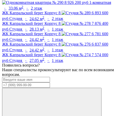
8 926 200 руб
1-комнатная
2
·
33.06 м
·
2 этаж
ЖК Капральский берег
Корпус 8
6 893 600
2
руб
Студия
·
24.62 м
·
2 этаж
ЖК Капральский берег
Корпус 8
7 876 400
2
руб
Студия
·
28.13 м
·
1 этаж
ЖК Капральский берег
Корпус 8
6 781 600
2
руб
Студия
·
24.42 м
·
1 этаж
ЖК Капральский берег
Корпус 8
6 837 600
2
руб
Студия
·
24.42 м
·
1 этаж
ЖК Капральский берег
Корпус 8
7 574 000
2
руб
Студия
·
27.05 м
·
1 этаж
Появились вопросы?
Наши специалисты проконсультируют вас по всем возникшим
вопросам.