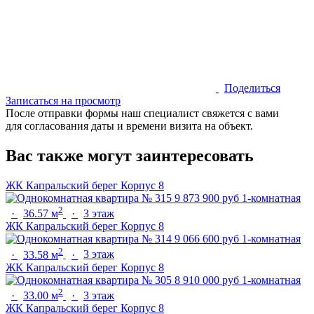
Поделиться
Записаться на просмотр
После отправки формы наш специалист свяжется с вами
для согласования даты и времени визита на объект.
Вас также могут заинтересовать
ЖК Капральский берег
Корпус 8
9 873 900 руб
1-комнатная
2
·
36.57 м
·
3 этаж
ЖК Капральский берег
Корпус 8
9 066 600 руб
1-комнатная
2
·
33.58 м
·
3 этаж
ЖК Капральский берег
Корпус 8
8 910 000 руб
1-комнатная
2
·
33.00 м
·
3 этаж
ЖК Капральский берег
Корпус 8