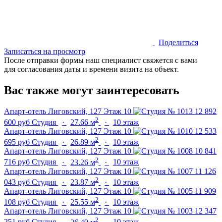
Поделиться
Записаться на просмотр
После отправки формы наш специалист свяжется с вами
для согласования даты и времени визита на объект.
Вас также могут заинтересовать
Апарт-отель Лиговский, 127
Этаж 10
12 892
2
600 руб
Студия
·
27.66 м
·
10 этаж
Апарт-отель Лиговский, 127
Этаж 10
12 533
2
695 руб
Студия
·
26.89 м
·
10 этаж
Апарт-отель Лиговский, 127
Этаж 10
10 841
2
716 руб
Студия
·
23.26 м
·
10 этаж
Апарт-отель Лиговский, 127
Этаж 10
11 126
2
043 руб
Студия
·
23.87 м
·
10 этаж
Апарт-отель Лиговский, 127
Этаж 10
11 909
2
108 руб
Студия
·
25.55 м
·
10 этаж
Апарт-отель Лиговский, 127
Этаж 10
12 347
2