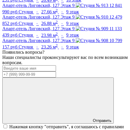
251 руб
Студия
·
26.49 м
·
10 этаж
Апарт-отель Лиговский, 127
Этаж 9
12 841
2
990 руб
Студия
·
27.66 м
·
9 этаж
Апарт-отель Лиговский, 127
Этаж 9
12 479
2
852 руб
Студия
·
26.88 м
·
9 этаж
Апарт-отель Лиговский, 127
Этаж 9
11 133
2
439 руб
Студия
·
23.98 м
·
9 этаж
Апарт-отель Лиговский, 127
Этаж 9
10 799
2
157 руб
Студия
·
23.26 м
·
9 этаж
Появились вопросы?
Наши специалисты проконсультируют вас по всем возникшим
вопросам.
Отправить
Нажимая кнопку "отправить", я соглашаюсь с правилами