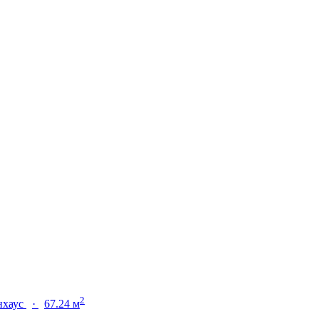
2
нхаус
·
67.24 м