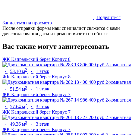
Поделиться
Записаться на просмотр
После отправки формы наш специалист свяжется с вами
для согласования даты и времени визита на объект.
Вас также могут заинтересовать
ЖК Капральский берег
Корпус 8
13 806 000 руб
2-комнатная
2
·
53.10 м
·
1 этаж
ЖК Капральский берег
Корпус 8
13 400 400 руб
2-комнатная
2
·
51.54 м
·
1 этаж
ЖК Капральский берег
Корпус 7
14 986 400 руб
2-комнатная
2
·
57.64 м
·
3 этаж
ЖК Капральский берег
Корпус 7
13 327 200 руб
2-комнатная
2
·
49.36 м
·
3 этаж
ЖК Капральский берег
Корпус 7
15 007 200 руб
2-комнатная