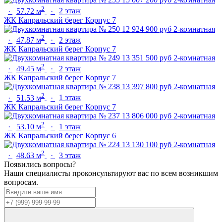
2
·
57.72 м
·
2 этаж
ЖК Капральский берег
Корпус 7
12 924 900 руб
2-комнатная
2
·
47.87 м
·
2 этаж
ЖК Капральский берег
Корпус 7
13 351 500 руб
2-комнатная
2
·
49.45 м
·
2 этаж
ЖК Капральский берег
Корпус 7
13 397 800 руб
2-комнатная
2
·
51.53 м
·
1 этаж
ЖК Капральский берег
Корпус 7
13 806 000 руб
2-комнатная
2
·
53.10 м
·
1 этаж
ЖК Капральский берег
Корпус 6
13 130 100 руб
2-комнатная
2
·
48.63 м
·
3 этаж
Появились вопросы?
Наши специалисты проконсультируют вас по всем возникшим
вопросам.