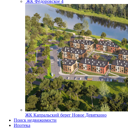
ЖК Фёдоровское 4
ЖК Капральский берег
Новое Девяткино
Поиск недвижимости
Ипотека