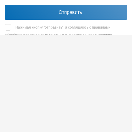
Отправить
Нажимая кнопку "отправить", я соглашаюсь с правилами
обработки персональных данных
и с
условиями использования
reCaptcha
Наш адрес
Санкт-Петербург, Площадь Конституции, д. 3а, 8
этаж, офис 812
Отдел продаж
+7 (812) 575-47-47
без выходных
+7 (812) 504-80-82
без выходных