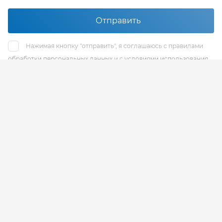
Отправить
Нажимая кнопку "отправить", я соглашаюсь с правилами
обработки персональных данных
и с
условиями использования
reCaptcha
Наш адрес
Санкт-Петербург, Площадь Конституции, д. 3а, 8
этаж, офис 812
Отдел продаж
+7 (812) 575-47-47
без выходных
+7 (812) 504-80-82
без выходных