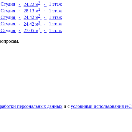
2
б
Студия
·
24.22 м
·
1 этаж
2
б
Студия
·
28.13 м
·
1 этаж
2
б
Студия
·
24.42 м
·
1 этаж
2
б
Студия
·
24.42 м
·
1 этаж
2
б
Студия
·
27.05 м
·
1 этаж
вопросам.
работки персональных данных
и с
условиями использования reC