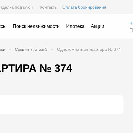
тделка под ключ
Контакты
Оплата бронирования
+
ксы
Поиск недвижимости
Ипотека
Акции
П
вки
Секция 7, этаж 3
Однокомнатная квартира № 374
РТИРА № 374