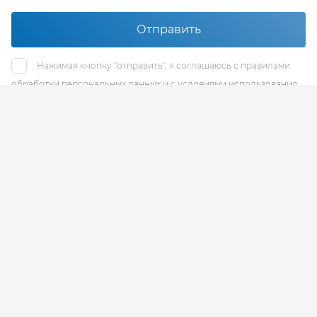
Отправить
Нажимая кнопку "отправить", я соглашаюсь с правилами
обработки персональных данных
и с
условиями использования
reCaptcha
Наш адрес
Санкт-Петербург, Площадь Конституции, д. 3а, 8
этаж, офис 812
Отдел продаж
+7 (812) 575-47-47
без выходных
+7 (812) 504-80-82
без выходных