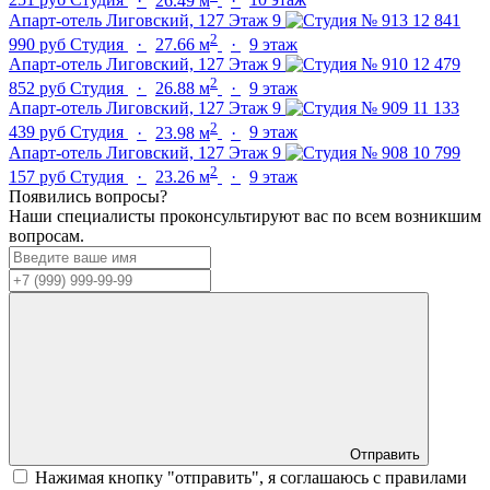
251 руб
Студия
·
26.49 м
·
10 этаж
Апарт-отель Лиговский, 127
Этаж 9
12 841
2
990 руб
Студия
·
27.66 м
·
9 этаж
Апарт-отель Лиговский, 127
Этаж 9
12 479
2
852 руб
Студия
·
26.88 м
·
9 этаж
Апарт-отель Лиговский, 127
Этаж 9
11 133
2
439 руб
Студия
·
23.98 м
·
9 этаж
Апарт-отель Лиговский, 127
Этаж 9
10 799
2
157 руб
Студия
·
23.26 м
·
9 этаж
Появились вопросы?
Наши специалисты проконсультируют вас по всем возникшим
вопросам.
Отправить
Нажимая кнопку "отправить", я соглашаюсь с правилами