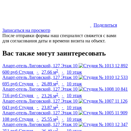
Поделиться
Записаться на просмотр
После отправки формы наш специалист свяжется с вами
для согласования даты и времени визита на объект.
Вас также могут заинтересовать
Апарт-отель Лиговский, 127
Этаж 10
12 892
2
600 руб
Студия
·
27.66 м
·
10 этаж
Апарт-отель Лиговский, 127
Этаж 10
12 533
2
695 руб
Студия
·
26.89 м
·
10 этаж
Апарт-отель Лиговский, 127
Этаж 10
10 841
2
716 руб
Студия
·
23.26 м
·
10 этаж
Апарт-отель Лиговский, 127
Этаж 10
11 126
2
043 руб
Студия
·
23.87 м
·
10 этаж
Апарт-отель Лиговский, 127
Этаж 10
11 909
2
108 руб
Студия
·
25.55 м
·
10 этаж
Апарт-отель Лиговский, 127
Этаж 10
12 347
2