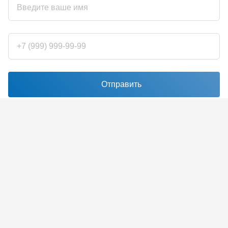
Отправить
Нажимая кнопку "отправить", я соглашаюсь с правилами
обработки персональных данных
и с
условиями использования
reCaptcha
Наш адрес
Санкт-Петербург, Площадь Конституции, д. 3а, 8
этаж, офис 812