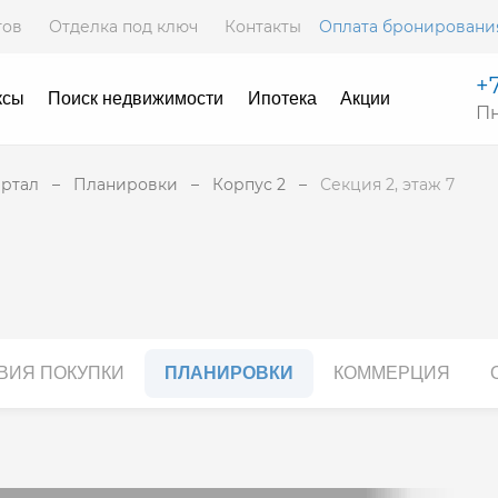
тов
Отделка под ключ
Контакты
Оплата бронировани
+7
ксы
Поиск недвижимости
Ипотека
Акции
Пн
артал
Планировки
Корпус 2
Секция 2, этаж 7
ВИЯ ПОКУПКИ
ПЛАНИРОВКИ
КОММЕРЦИЯ