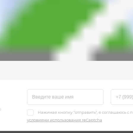
о
Нажимая кнопку "отправить", я соглашаюсь с
условиями использования reCaptcha