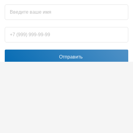
Отправить
Нажимая кнопку "отправить", я соглашаюсь с правилами
обработки персональных данных
и с
условиями использования
reCaptcha
Наш адрес
Санкт-Петербург, Площадь Конституции, д. 3а, 8