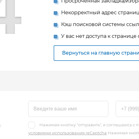
4
Просроченная закладка/изб
Некорректный адрес страниц
Кэш поисковой системы ссыл
У вас нет доступа к странице 
Вернуться на главную стран
о
Нажимая кнопку "отправить", я соглашаюсь с
условиями использования reCaptcha
Нажимая кнопк