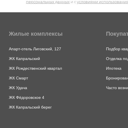
персональных данных
и с
условиями использования
Жилые комплексы
Покупа
Апарт-отель Лиговский, 127
Подбор ква
ЖК Капральский
Отделка по
ЖК Рождественский квартал
Ипотека
ЖК Смарт
Бронирован
ЖК Удача
Часто возн
ЖК Фёдоровское 4
ЖК Капральский берег