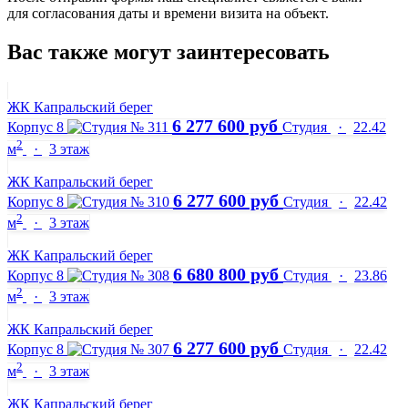
для согласования даты и времени визита на объект.
Вас также могут заинтересовать
ЖК Капральский берег
6 277 600 руб
Корпус 8
Студия
·
22.42
2
м
·
3 этаж
ЖК Капральский берег
6 277 600 руб
Корпус 8
Студия
·
22.42
2
м
·
3 этаж
ЖК Капральский берег
6 680 800 руб
Корпус 8
Студия
·
23.86
2
м
·
3 этаж
ЖК Капральский берег
6 277 600 руб
Корпус 8
Студия
·
22.42
2
м
·
3 этаж
ЖК Капральский берег