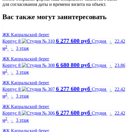
для согласования даты и времени визита на объект.
Вас также могут заинтересовать
ЖК Капральский берег
6 277 600 руб
Корпус 8
Студия
·
22.42
2
м
·
3 этаж
ЖК Капральский берег
6 680 800 руб
Корпус 8
Студия
·
23.86
2
м
·
3 этаж
ЖК Капральский берег
6 277 600 руб
Корпус 8
Студия
·
22.42
2
м
·
3 этаж
ЖК Капральский берег
6 277 600 руб
Корпус 8
Студия
·
22.42
2
м
·
3 этаж
ЖК Капральский берег