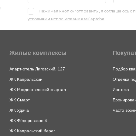
о
Нажимая кнопку "отправить", я соглашаюсь с
условиями использования reCaptcha
Жилые комплексы
Покупа
Апарт-отель Лиговский, 127
Подбор ква
ЖК Капральский
Отделка по
ЖК Рождественский квартал
Ипотека
ЖК Смарт
Бронирован
ЖК Удача
Часто возн
ЖК Фёдоровское 4
ЖК Капральский берег