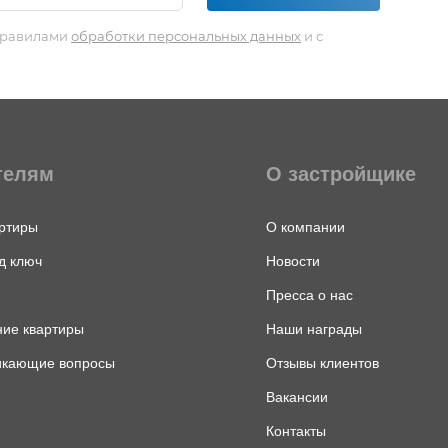
 правилами
обработки персональных данных
и с
телям
О застройщике
ртиры
О компании
д ключ
Новости
Пресса о нас
ие квартиры
Наши награды
икающие вопросы
Отзывы клиентов
Вакансии
Контакты