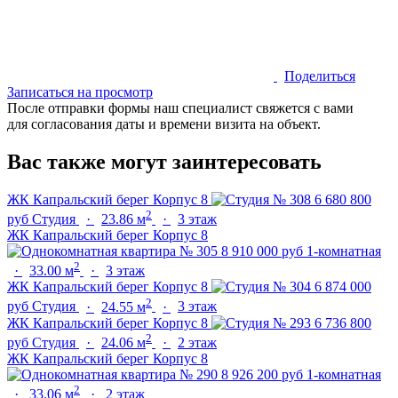
Поделиться
Записаться на просмотр
После отправки формы наш специалист свяжется с вами
для согласования даты и времени визита на объект.
Вас также могут заинтересовать
ЖК Капральский берег
Корпус 8
6 680 800
2
руб
Студия
·
23.86 м
·
3 этаж
ЖК Капральский берег
Корпус 8
8 910 000 руб
1-комнатная
2
·
33.00 м
·
3 этаж
ЖК Капральский берег
Корпус 8
6 874 000
2
руб
Студия
·
24.55 м
·
3 этаж
ЖК Капральский берег
Корпус 8
6 736 800
2
руб
Студия
·
24.06 м
·
2 этаж
ЖК Капральский берег
Корпус 8
8 926 200 руб
1-комнатная
2
·
33.06 м
·
2 этаж