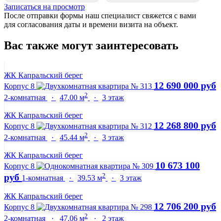
Записаться на просмотр
После отправки формы наш специалист свяжется с вами
для согласования даты и времени визита на объект.
Вас также могут заинтересовать
ЖК Капральский берег
12 690 000 руб
Корпус 8
2
2-комнатная
·
47.00 м
·
3 этаж
ЖК Капральский берег
12 268 800 руб
Корпус 8
2
2-комнатная
·
45.44 м
·
3 этаж
ЖК Капральский берег
10 673 100
Корпус 8
2
руб
1-комнатная
·
39.53 м
·
3 этаж
ЖК Капральский берег
12 706 200 руб
Корпус 8
2
2-комнатная
·
47.06 м
·
2 этаж