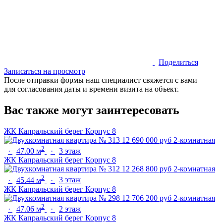
Поделиться
Записаться на просмотр
После отправки формы наш специалист свяжется с вами
для согласования даты и времени визита на объект.
Вас также могут заинтересовать
ЖК Капральский берег
Корпус 8
12 690 000 руб
2-комнатная
2
·
47.00 м
·
3 этаж
ЖК Капральский берег
Корпус 8
12 268 800 руб
2-комнатная
2
·
45.44 м
·
3 этаж
ЖК Капральский берег
Корпус 8
12 706 200 руб
2-комнатная
2
·
47.06 м
·
2 этаж
ЖК Капральский берег
Корпус 8