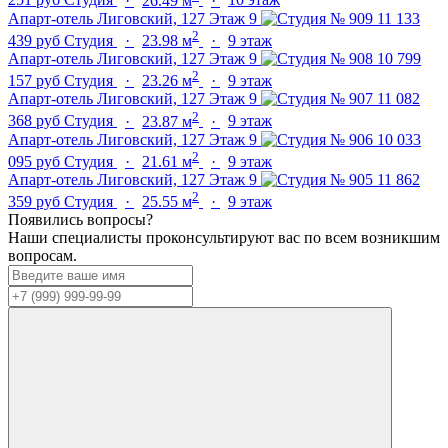
251 руб
Студия
·
26.49 м
·
10 этаж
Апарт-отель Лиговский, 127
Этаж 9
11 133
2
439 руб
Студия
·
23.98 м
·
9 этаж
Апарт-отель Лиговский, 127
Этаж 9
10 799
2
157 руб
Студия
·
23.26 м
·
9 этаж
Апарт-отель Лиговский, 127
Этаж 9
11 082
2
368 руб
Студия
·
23.87 м
·
9 этаж
Апарт-отель Лиговский, 127
Этаж 9
10 033
2
095 руб
Студия
·
21.61 м
·
9 этаж
Апарт-отель Лиговский, 127
Этаж 9
11 862
2
359 руб
Студия
·
25.55 м
·
9 этаж
Появились вопросы?
Наши специалисты проконсультируют вас по всем возникшим
вопросам.