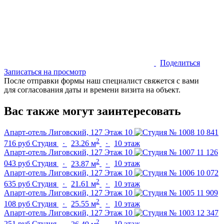
Поделиться
Записаться на просмотр
После отправки формы наш специалист свяжется с вами
для согласования даты и времени визита на объект.
Вас также могут заинтересовать
Апарт-отель Лиговский, 127
Этаж 10
10 841
2
716 руб
Студия
·
23.26 м
·
10 этаж
Апарт-отель Лиговский, 127
Этаж 10
11 126
2
043 руб
Студия
·
23.87 м
·
10 этаж
Апарт-отель Лиговский, 127
Этаж 10
10 072
2
635 руб
Студия
·
21.61 м
·
10 этаж
Апарт-отель Лиговский, 127
Этаж 10
11 909
2
108 руб
Студия
·
25.55 м
·
10 этаж
Апарт-отель Лиговский, 127
Этаж 10
12 347
2