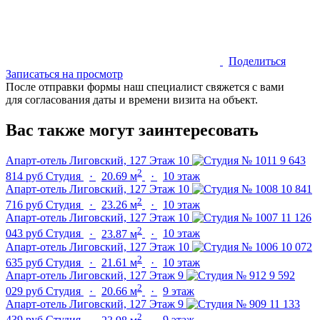
Поделиться
Записаться на просмотр
После отправки формы наш специалист свяжется с вами
для согласования даты и времени визита на объект.
Вас также могут заинтересовать
Апарт-отель Лиговский, 127
Этаж 10
9 643
2
814 руб
Студия
·
20.69 м
·
10 этаж
Апарт-отель Лиговский, 127
Этаж 10
10 841
2
716 руб
Студия
·
23.26 м
·
10 этаж
Апарт-отель Лиговский, 127
Этаж 10
11 126
2
043 руб
Студия
·
23.87 м
·
10 этаж
Апарт-отель Лиговский, 127
Этаж 10
10 072
2
635 руб
Студия
·
21.61 м
·
10 этаж
Апарт-отель Лиговский, 127
Этаж 9
9 592
2
029 руб
Студия
·
20.66 м
·
9 этаж
Апарт-отель Лиговский, 127
Этаж 9
11 133
2