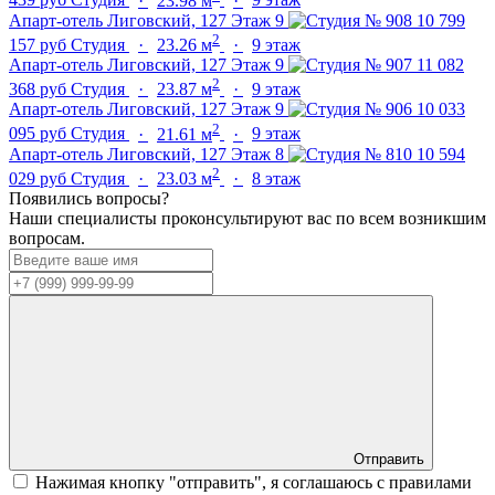
439 руб
Студия
·
23.98 м
·
9 этаж
Апарт-отель Лиговский, 127
Этаж 9
10 799
2
157 руб
Студия
·
23.26 м
·
9 этаж
Апарт-отель Лиговский, 127
Этаж 9
11 082
2
368 руб
Студия
·
23.87 м
·
9 этаж
Апарт-отель Лиговский, 127
Этаж 9
10 033
2
095 руб
Студия
·
21.61 м
·
9 этаж
Апарт-отель Лиговский, 127
Этаж 8
10 594
2
029 руб
Студия
·
23.03 м
·
8 этаж
Появились вопросы?
Наши специалисты проконсультируют вас по всем возникшим
вопросам.
Отправить
Нажимая кнопку "отправить", я соглашаюсь с правилами