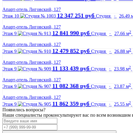
Апарт-отель Лиговский, 127
12 347 251 руб
Этаж 10
Студия
·
26.49 
Апарт-отель Лиговский, 127
2
12 841 990 руб
Этаж 9
Студия
·
27.66 м
Апарт-отель Лиговский, 127
2
12 479 852 руб
Этаж 9
Студия
·
26.88 м
Апарт-отель Лиговский, 127
2
11 133 439 руб
Этаж 9
Студия
·
23.98 м
Апарт-отель Лиговский, 127
2
11 082 368 руб
Этаж 9
Студия
·
23.87 м
Апарт-отель Лиговский, 127
2
11 862 359 руб
Этаж 9
Студия
·
25.55 м
Появились вопросы?
Наши специалисты проконсультируют вас по всем возникшим 