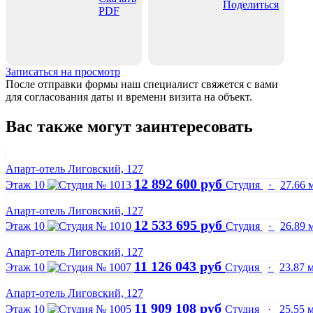
Поделиться
PDF
Записаться на просмотр
После отправки формы наш специалист свяжется с вами
для согласования даты и времени визита на объект.
Вас также могут заинтересовать
Апарт-отель Лиговский, 127
12 892 600 руб
Этаж 10
Студия
·
27.66 
Апарт-отель Лиговский, 127
12 533 695 руб
Этаж 10
Студия
·
26.89 
Апарт-отель Лиговский, 127
11 126 043 руб
Этаж 10
Студия
·
23.87 
Апарт-отель Лиговский, 127
11 909 108 руб
Этаж 10
Студия
·
25.55 