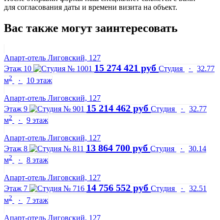
для согласования даты и времени визита на объект.
Вас также могут заинтересовать
Апарт-отель Лиговский, 127
15 274 421 руб
Этаж 10
Студия
·
32.77
2
м
·
10 этаж
Апарт-отель Лиговский, 127
15 214 462 руб
Этаж 9
Студия
·
32.77
2
м
·
9 этаж
Апарт-отель Лиговский, 127
13 864 700 руб
Этаж 8
Студия
·
30.14
2
м
·
8 этаж
Апарт-отель Лиговский, 127
14 756 552 руб
Этаж 7
Студия
·
32.51
2
м
·
7 этаж
Апарт-отель Лиговский, 127